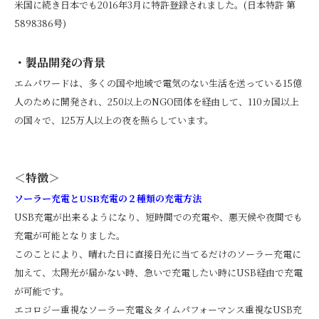
米国に続き日本でも2016年3月に特許登録されました。(日本特許 第
5898386号)
・製品開発の背景
エムパワードは、多くの国や地域で電気のない生活を送っている15億
人のために開発され、250以上のNGO団体を経由して、110カ国以上
の国々で、125万人以上の夜を照らしています。
＜特徴＞
ソーラー充電とUSB充電の２種類の充電方法
USB充電が出来るようになり、短時間での充電や、悪天候や夜間でも
充電が可能となりました。
このことにより、晴れた日に直接日光に当てるだけのソーラー充電に
加えて、太陽光が届かない時、急いで充電したい時にUSB経由で充電
が可能です。
エコロジー重視なソーラー充電＆タイムパフォーマンス重視なUSB充