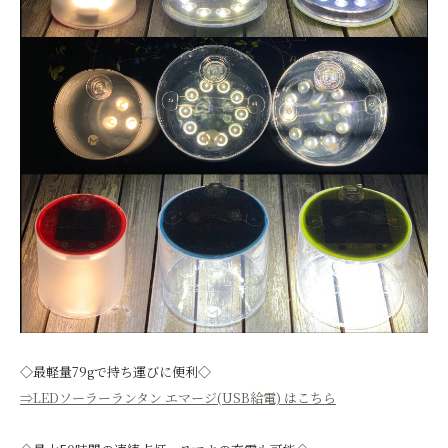
◇最軽量79gで持ち運びに便利◇
⇒LEDソーラーランタン エマージ(USB給電) はこちら