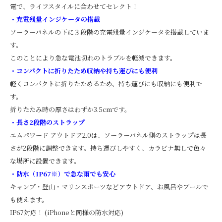
電で、ライフスタイルに合わせてセレクト！
・充電残量インジケータの搭載
ソーラーパネルの下に３段階の充電残量インジケータを搭載していま
す。
このことにより急な電池切れのトラブルを軽減できます。
・コンパクトに折りたため収納や持ち運びにも便利
軽くコンパクトに折りたためるため、持ち運びにも収納にも便利で
す。
折りたたみ時の厚さはわずか3.5cmです。
・長さ2段階のストラップ
エムパワード アウトドア2.0は、ソーラーパネル側のストラップは長
さが2段階に調整できます。持ち運びしやすく、カラビナ無しで色々
な場所に設置できます。
・防水（IP67※）で急な雨でも安心
キャンプ・登山・マリンスポーツなどアウトドア、お風呂やプールで
も使えます。
IP67対応！ (iPhoneと同様の防水対応)