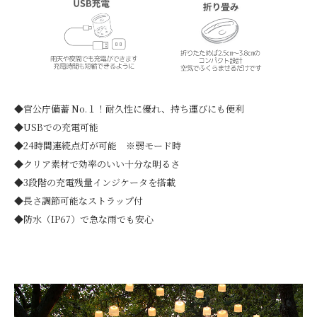
◆官公庁備蓄 No.１！耐久性に優れ、持ち運びにも便利
◆USBでの充電可能
◆24時間連続点灯が可能
※弱モード時
◆クリア素材で効率のいい十分な明るさ
◆3段階の充電残量インジケータを搭載
◆長さ調節可能なストラップ付
◆防水（IP67）で急な雨でも安心