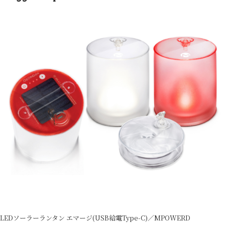
LEDソーラーランタン エマージ(USB給電Type-C)／MPOWERD