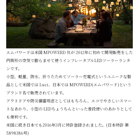
エムパワードは米国 MPOWERD 社が 2012年に初めて開発販売をした
円筒形の空気で膨らませて使うインフレータブルLEDソーラーランタ
ンです。
小型、軽量、防水、折りたためてソーラー充電式というユニークな製
品として米国では Luci、日本では MPOWERD(エムパワード)という
ブランド名で販売されています。
アウトドアや防災備蓄用途としてはもちろん、エコでやさしいスマー
トなあかり、小型の LEDちょうちんといった普段使いのあかりとして
も便利です。
米国に続き日本でも2016年3月に特許登録されました。(日本特許 第
5898386号)