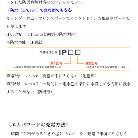
～をした防災備蓄対策のスペシャルモデル。
・防水（IP67※）で急な雨でも安心
キャンプ・登山・マリンスポーツなどアウトドア、お風呂やプールで
も使えます。
IP67対応！ (iPhoneと同様の防水対応)
※防水性能・IP表記
第1記号ーレベル6：粉塵が中に入らない（耐塵形）
第2記号ーレベル7：一時的に一定水圧の条件に水没しても内部に浸水
することがない（防浸形）
〈エムパワードの充電方法〉
・ 時間に余裕があるときや屋外ではソーラー充電で環境にやさしく