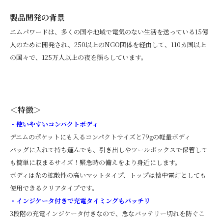
製品開発の背景
エムパワードは、多くの国や地域で電気のない生活を送っている15億
人のために開発され、250以上のNGO団体を経由して、110カ国以上
の国々で、125万人以上の夜を照らしています。
＜特徴＞
・使いやすいコンパクトボディ
デニムのポケットにも入るコンパクトサイズと79gの軽量ボディ
バッグに入れて持ち運んでも、引き出しやツールボックスで保管して
も簡単に収まるサイズ！緊急時の備えをより身近にします。
ボディは光の拡散性の高いマットタイプ、トップは懐中電灯としても
使用できるクリアタイプです。
・インジケータ付きで充電タイミングもバッチリ
3段階の充電インジケータ付きなので、急なバッテリー切れを防ぐこ