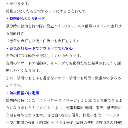
とができます。
残量1になったら充電するようにすると安心です。
・特徴的なS.O.Sモード
緊急時に救助を待つ際に役立つ！S.O.Sモールス信号のリズムで点灯す
る機能付き
（赤色で点灯した後に白色でも点灯します）
・赤色点灯モードでアウトドアでも安心
赤色のLEDは動物が視認しにくいあかりです。
夜間のアウトドア活動や、キャンプでも動物たちに発見されにくく活
動しやすくなります。
また、暗所でもまぶし過ぎないので、暗所でも周囲に配慮ができるあ
かりです。
・防災備蓄の決定版
緊急時に特化した「エムパワード エマージ」がUSBでも充電できるよ
うになりました！ このことにより、充電時間の短縮、雨天、曇天時の
充電も可能になります。 赤と白のS.O.S.信号、軽量小型化、バッテリ
ー使用期間の強化～約3000サイクル寿命 (毎日の使用で約10年の目安)