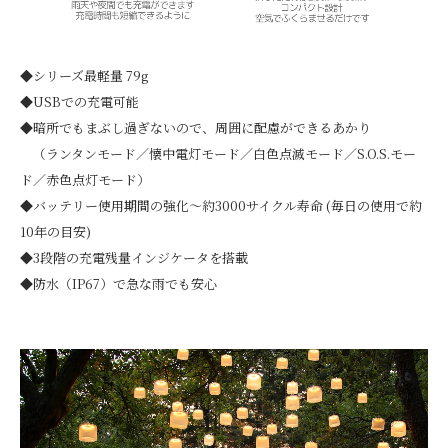
◆シリーズ最軽量 79g
◆USBでの充電可能
◆暗所でもまぶし過ぎないので、周囲に配慮ができるあかり
（ランタンモード／懐中電灯モード／白色点滅モード／S.O.S.モー
ド／赤色点灯モード）
◆バッテリー使用期間の強化～約3000サイクル寿命 (毎日の使用で約
10年の目安)
◆3段階の充電残量インジケータを搭載
◆防水（IP67）で急な雨でも安心