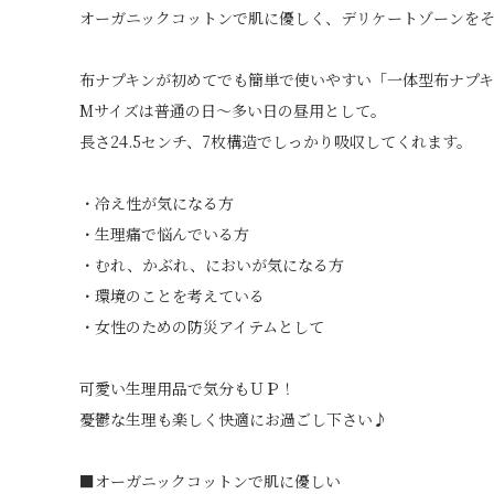
オーガニックコットンで肌に優しく、デリケートゾーンを
布ナプキンが初めてでも簡単で使いやすい「一体型布ナプキ
Mサイズは普通の日～多い日の昼用として。
長さ24.5センチ、7枚構造でしっかり吸収してくれます。
・冷え性が気になる方
・生理痛で悩んでいる方
・むれ、かぶれ、においが気になる方
・環境のことを考えている
・女性のための防災アイテムとして
可愛い生理用品で気分もＵＰ！
憂鬱な生理も楽しく快適にお過ごし下さい♪
■オーガニックコットンで肌に優しい