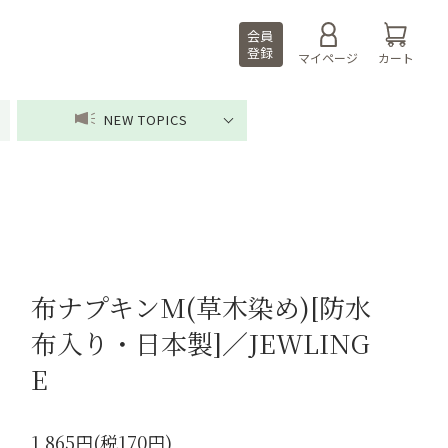
会員
登録
マイページ
カート
NEW TOPICS
布ナプキンM(草木染め)[防水
布入り・日本製]／JEWLING
E
1,865円(税170円)