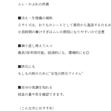
ムレ・かぶれの改善
■冷え・生理痛の緩和
Ｓサイズは、おりものシートとして普段から温活するのも
※長時間の着けすぎはムレの原因になりやすいので注意
■繰り返し使えてエコ
最長3年利用可能。経済的にも、環境的にも◎
■防災にも
もしもの時のために“女性の防災アイテム”
■自分の体調を知れる
経血の量や色を確認できます。
〈こんな方におすすめ〉