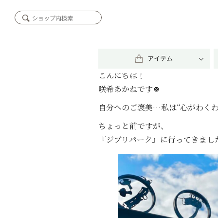
2023/03/17
自分へのご褒美‼️②
アイテム
こんにちは！
咲希あかねです🍀
自分へのご褒美…私は“心がわく
ちょっと前ですが、
『ジブリパーク』に行ってきました