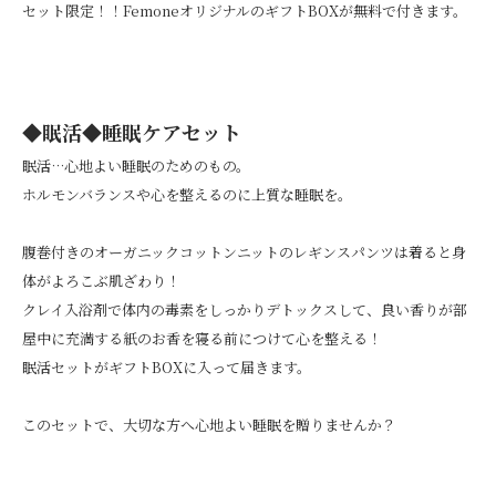
セット限定！！FemoneオリジナルのギフトBOXが無料で付きます。
◆眠活◆睡眠ケアセット
眠活…心地よい睡眠のためのもの。
ホルモンバランスや心を整えるのに上質な睡眠を。
腹巻付きのオーガニックコットンニットのレギンスパンツは着ると身
体がよろこぶ肌ざわり！
クレイ入浴剤で体内の毒素をしっかりデトックスして、良い香りが部
屋中に充満する紙のお香を寝る前につけて心を整える！
眠活セットがギフトBOXに入って届きます。
このセットで、大切な方へ心地よい睡眠を贈りませんか？