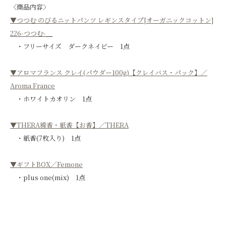
〈商品内容〉
▼つつむ のびるニットパンツ レギンスタイプ[オーガニックコットン]
226-つつむ-
・フリーサイズ ダークネイビー 1点
▼アロマフランス クレイ(パウダー100g)【クレイバス・パック】／
Aroma France
・ホワイトカオリン 1点
▼THERA線香・紙香【お香】／THERA
・紙香(7枚入り) 1点
▼ギフトBOX／Femone
・plus one(mix) 1点