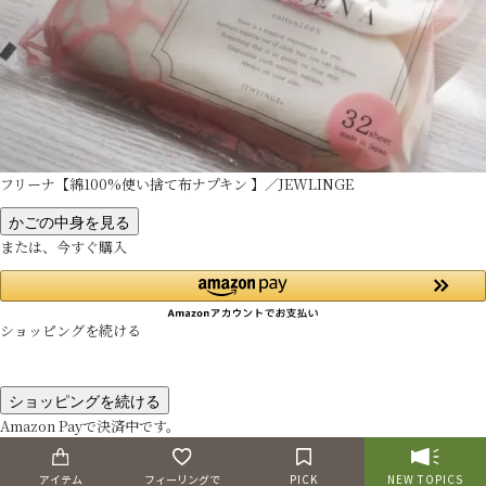
フリーナ【綿100%使い捨て布ナプキン 】／JEWLINGE
かごの中身を見る
または、今すぐ購入
ショッピングを続ける
ショッピングを続ける
Amazon Payで決済中です。
そのままお待ちください。
アイテム
フィーリングで
PICK
NEW TOPICS
決済が完了すると、自動で画面が切り替わります。