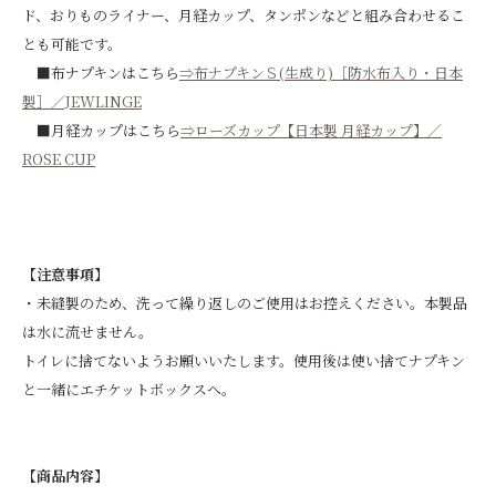
ド、おりものライナー、月経カップ、タンポンなどと組み合わせるこ
とも可能です。
■布ナプキンはこちら
⇒布ナプキンＳ(生成り)［防水布入り・日本
製］／JEWLINGE
■月経カップはこちら
⇒ローズカップ【日本製 月経カップ】／
ROSE CUP
【注意事項】
・未縫製のため、洗って繰り返しのご使用はお控えください。本製品
は水に流せません。
トイレに捨てないようお願いいたします。使用後は使い捨てナプキン
と一緒にエチケットボックスへ。
【商品内容】