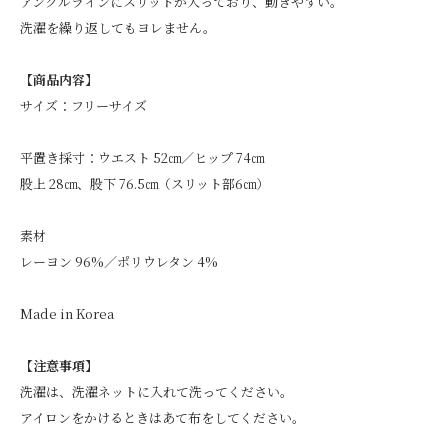
アンクルラインにスリットが入っており、動きやすい。
洗濯を繰り返してもヨレません。
【商品内容】
サイズ：フリーサイズ
平置き採寸：ウエスト 52㎝／ヒップ 74㎝
股上 28㎝、股下 76.5㎝（スリット部6㎝）
素材
レーヨン 96%／ポリウレタン 4%
Made in Korea
【注意事項】
洗濯は、洗濯ネットに入れて洗ってください。
アイロンをかけるときはあて布をしてください。